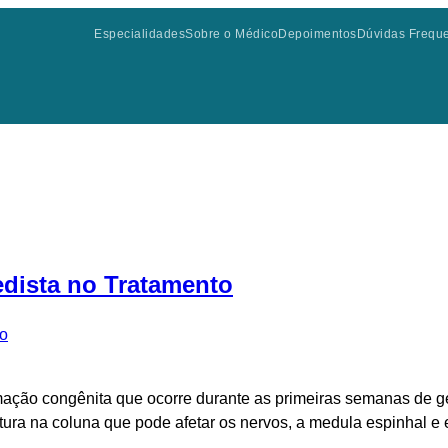
Especialidades
Sobre o Médico
Depoimentos
Dúvidas Frequ
edista no Tratamento
mação congênita que ocorre durante as primeiras semanas de ge
ra na coluna que pode afetar os nervos, a medula espinhal e 